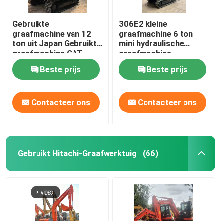
Gebruikte
306E2 kleine
graafmachine van 12
graafmachine 6 ton
ton uit Japan Gebruikte
mini hydraulische
graafmachine CAT
graafmachine
312D2
Beste prijs
Beste prijs
Contacteer ons
Contacteer ons
Gebruikt Hitachi-Graafwerktuig
(66)