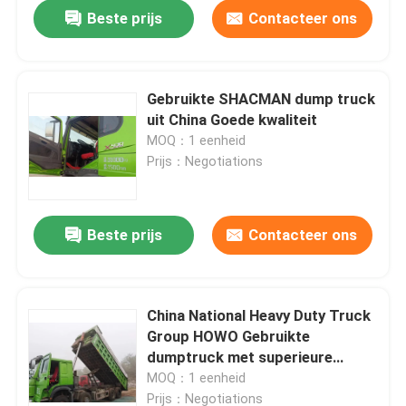
Beste prijs
Contacteer ons
Gebruikte SHACMAN dump truck
uit China Goede kwaliteit
MOQ：1 eenheid
Prijs：Negotiations
Beste prijs
Contacteer ons
Thuis
China National Heavy Duty Truck
Group HOWO Gebruikte
Producten
dumptruck met superieure
kwaliteit
MOQ：1 eenheid
Video's
Prijs：Negotiations