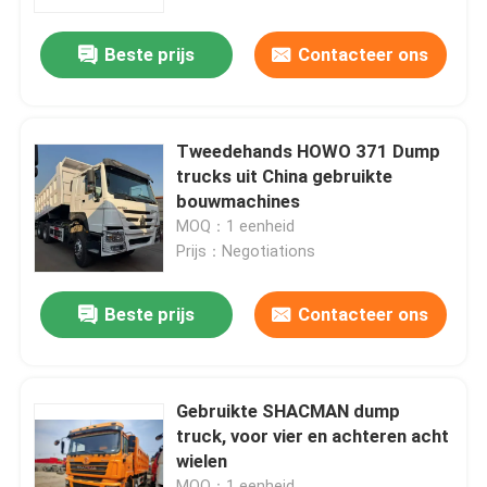
Beste prijs
Contacteer ons
Over ons
Fabriekstocht
Tweedehands HOWO 371 Dump
trucks uit China gebruikte
Kwaliteitscontrole
bouwmachines
MOQ：1 eenheid
Prijs：Negotiations
Neem contact met ons op
Beste prijs
Contacteer ons
Vraag een offerte
Wegenbouwmachines
Gebruikte SHACMAN dump
truck, voor vier en achteren acht
wielen
Gebruikte bouwmachines
MOQ：1 eenheid