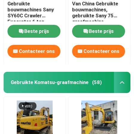
Gebruikte
Van China Gebruikte
bouwmachines Sany
bouwmachines,
SY60C Crawler
gebruikte Sany 75
Excavator 6 ton
graafmachine
Beste prijs
Beste prijs
Contacteer ons
Contacteer ons
Gebruikte Komatsu-graafmachine
(58)