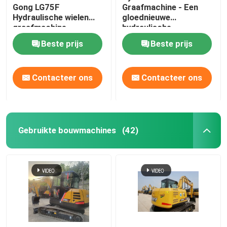
Gong LG75F
Graafmachine - Een
Hydraulische wielen
gloednieuwe
Gebruikte weggrader
graafmachine
hydraulische
wegbouwmachines
graafmachine uit China
Beste prijs
Beste prijs
Gebruikte wegrollers
Contacteer ons
Contacteer ons
Buitenschaafmachine
Chinese nieuwe energievoertuigen
Gebruikte bouwmachines
(42)