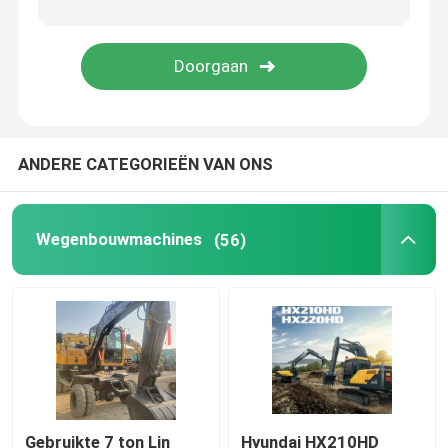
Gebruikte aanhangwagens
Gebruikte bulldozers
ANDERE CATEGORIEËN VAN ONS
Mini-graafmachine
Gebruikte dieselforkliften
Wegenbouwmachines
(56)
Gebruikte laadmachines
Gebruikte vrachtwagenkraan
Gebruikte Mixervrachtwagen
Gebruikte 7 ton Lin
Hyundai HX210HD