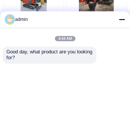
ZX60 Hydraulische
Tweedehands Hitachi
admin
gebruikte Hitachi
ZX50U graafmachine is
graafmachine makkelijk
van goede kwaliteit en
te bedienen 6000KG
betaalbare prijs
4:44 AM
Beste prijs
Beste prijs
Good day, what product are you looking 
for?
Contacteer ons
Contacteer ons
Bekijk meer
Thuis
Ongeveer ons
Contacteer ons
Desktop Site
Sitemap
Privacybeleid