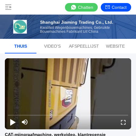
Chatten
Contact
Shanghai Jiaming Trading Co., Ltd.
Kwaliteit Wegenbouwmachines, Gebruikte
Bouwmachines Fabrikant Uit China
THUIS
VIDEO'S
AFSPEELLIJST
WEBSITE
CAT-mijngraafmachine, werkvideo, klantrecensie