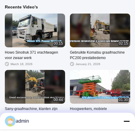
Recente Video's
00:15
02:15
Howo Sinotruk 371 vrachtwagen
Gebruikte Komatsu graafmachine
voor zwaar werk
PC200 prestatiedemo
March 18, 2026
January 21, 2026
00:44
01:30
Sany-graafmachine, klanten zijn
Hoogwerkers, mobiele
momenteel ter plaatse om de
laadplatforms en mobiele liften zijn
uitstekende prestaties van de
verkrijgbaar in Afrika, Zuid-Ame
admin
January 21, 2026
January 21, 2026
machine te inspecteren
HITACHI Graafmachines