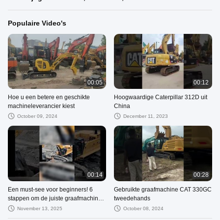
Populaire Video's
00:05
00:12
Hoe u een betere en geschikte
Hoogwaardige Caterpillar 312D uit
machineleverancier kiest
China
October 09, 2024
December 11, 2023
00:14
00:28
Een must-see voor beginners! 6
Gebruikte graafmachine CAT 330GC
stappen om de juiste graafmachine
tweedehands
te kiezen, bespaar 100.000 geld!
November 13, 2025
October 08, 2024