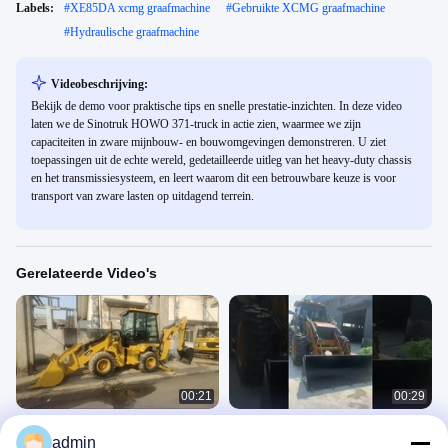
Labels:
#
XE85DA xcmg graafmachine
#
Gebruikte XCMG graafmachine
#
Hydraulische graafmachine
Videobeschrijving:
Bekijk de demo voor praktische tips en snelle prestatie-inzichten. In deze video
laten we de Sinotruk HOWO 371-truck in actie zien, waarmee we zijn
capaciteiten in zware mijnbouw- en bouwomgevingen demonstreren. U ziet
toepassingen uit de echte wereld, gedetailleerde uitleg van het heavy-duty chassis
en het transmissiesysteem, en leert waarom dit een betrouwbare keuze is voor
transport van zware lasten op uitdagend terrein.
Gerelateerde Video's
00:21
00:29
CAT420F Backhoe Loader 8,5 ton
De bagger CAT430F heeft een
admin
Multifunctionele bouwmachines
uitstekende graaf- en laadcapaciteit