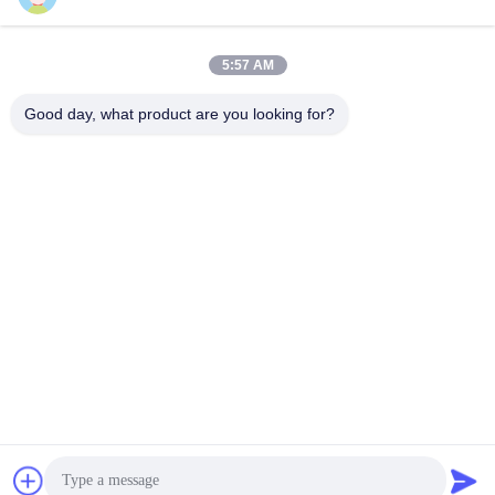
Andere Video's
Buitenschaafmachine
January 16, 2024
October 08, 2024
5:57 AM
Good day, what product are you looking for?
00:27
00:12
Tweedehands vorklift Toyota 30
Hoogwaardige Caterpillar 312D uit
Gebruikte bouwmachines en -
China
apparatuur
Andere Video's
Graafmachine
July 15, 2024
December 11, 2023
01:26
00:57
Toyota 8FDZN30 Vorklift Toyota
Toyota 8FG50N vorkhef met
Diesel Vorklift Algemene distributie in
verbrandingsmotor op voorraad
China
Andere Video's
Andere Video's