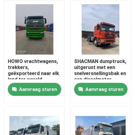
HOWO vrachtwagens,
SHACMAN dumptruck,
trekkers,
uitgerust met een
geëxporteerd naar elk
snelversnellingsbak en
land ter wereld
een dieselmotor
Aanvraag sturen
Aanvraag sturen
Thuis
Producten
Video's