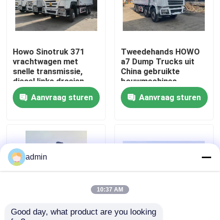
Over ons
Howo Sinotruk 371
Tweedehands HOWO
Fabriekstocht
vrachtwagen met
a7 Dump Trucks uit
snelle transmissie,
China gebruikte
diesel links draaien
bouwmachines
Kwaliteitscontrole
box vrachtruimte
Aanvraag sturen
Aanvraag sturen
Neem contact met ons op
Vraag een offerte
admin
Wegenbouwmachines
10:37 AM
Good day, what product are you looking 
Gebruikte bouwmachines