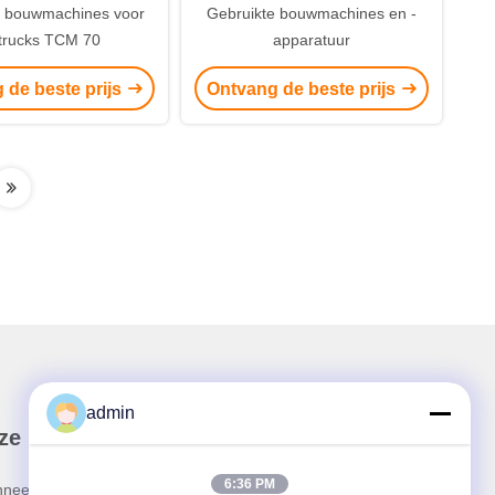
e bouwmachines voor
Gebruikte bouwmachines en -
trucks TCM 70
apparatuur
 de beste prijs
Ontvang de beste prijs
admin
ze nieuwsbrief
6:36 PM
neer u op onze nieuwsbrief voor kortingen en