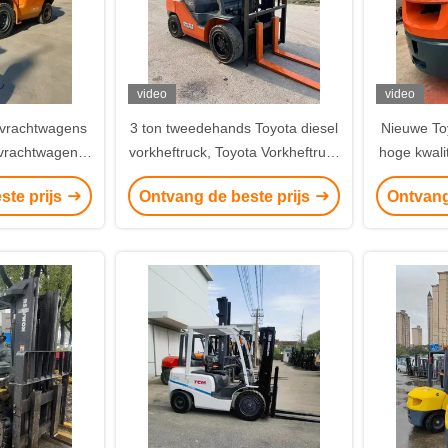
video
video
-vrachtwagens
3 ton tweedehands Toyota diesel
Nieuwe To
 vrachtwagens
vorkheftruck, Toyota Vorkheftruck
hoge kwalit
otor, bestemd
8FD30
van 
ste prijs
Ontvang de beste prijs
Ontvang
en verkoop