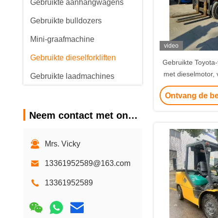
Gebruikte aanhangwagens
Gebruikte bulldozers
Mini-graafmachine
video
Gebruikte dieselforkliften
Gebruikte Toyota
met dieselmotor,
Gebruikte laadmachines
met verbrandingsm
Gebruikte vrachtwagenkraan
Ontvang de be
voor uitvoer 
Gebruikte Mixervrachtwagen
Neem contact met ons op
Gebruikte weggrader
Mrs. Vicky
Gebruikte wegrollers
13361952589@163.com
Buitenschaafmachine
13361952589
Chinese nieuwe
energievoertuigen