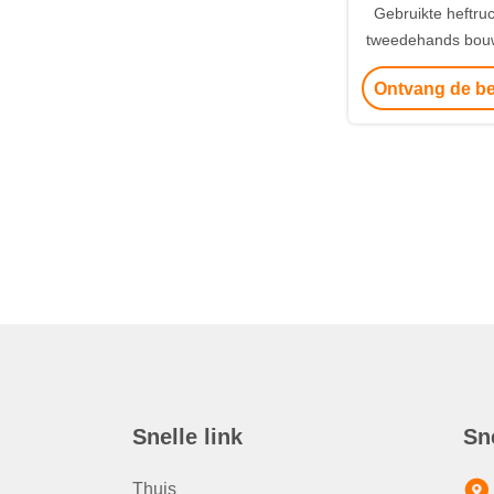
Gebruikte heftru
tweedehands bou
-appara
Ontvang de be
Snelle link
Sn
Thuis