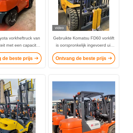
video
yota vorkheftruck van
Gebruikte Komatsu FD60 vorklift
eit met een capaciteit
is oorspronkelijk ingevoerd uit
5 ton uit Japan
Japan
 de beste prijs
Ontvang de beste prijs