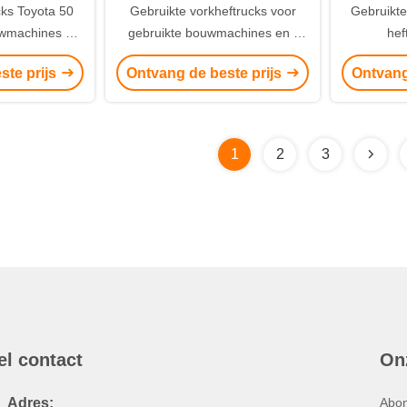
cks Toyota 50
Gebruikte vorkheftrucks voor
Gebruikt
wmachines en
gebruikte bouwmachines en -
hef
tuur
apparatuur
ste prijs
Ontvang de beste prijs
Ontvang
1
2
3
el contact
On
Adres:
Abon