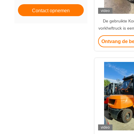
Contact opnemen
video
De gebruikte K
vorkheftruck is een
Komatsu vorkheftr
Ontvang de be
video