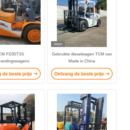
video
CM FD35T3S
Gebruikte dieselwagen TCM van
randingswagens
Made in China
 de beste prijs
Ontvang de beste prijs