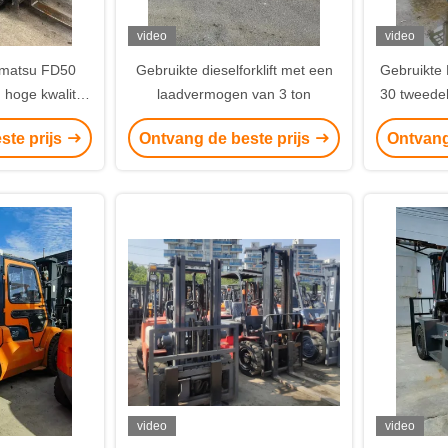
video
video
omatsu FD50
Gebruikte dieselforklift met een
Gebruikte 
 hoge kwaliteit
laadvermogen van 3 ton
30 tweede
uck uit China.
e
ste prijs
Ontvang de beste prijs
Ontvang
video
video