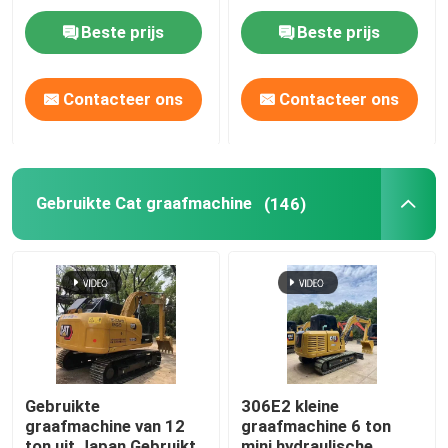
Hydraulische
graafmachine 6 ton
kruipgraafmachines
Beste prijs
Beste prijs
Gebruikte aanhangwagens
Contacteer ons
Contacteer ons
Gebruikte bulldozers
Mini-graafmachine
Gebruikte Cat graafmachine
(146)
Gebruikte dieselforkliften
Gebruikte laadmachines
Gebruikte vrachtwagenkraan
Gebruikte
306E2 kleine
graafmachine van 12
graafmachine 6 ton
Gebruikte Mixervrachtwagen
ton uit Japan Gebruikte
mini hydraulische