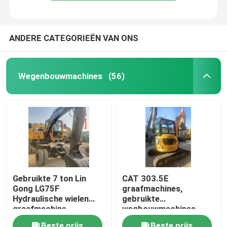
ANDERE CATEGORIEËN VAN ONS
Wegenbouwmachines
(56)
Thuis
Gebruikte 7 ton Lin
CAT 303.5E
Gong LG75F
graafmachines,
Producten
Hydraulische wielen
gebruikte
graafmachine
wegbouwmachines
wegbouwmachines
Video's
Beste prijs
Beste prijs