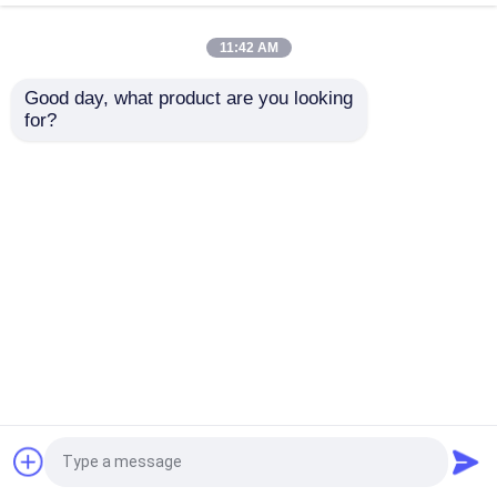
graafmachine makkelijk
van goede kwaliteit en
te bedienen 6000KG
betaalbare prijs
11:42 AM
Beste prijs
Beste prijs
Good day, what product are you looking 
for?
Contacteer ons
Contacteer ons
Bekijk meer
Thuis
Ongeveer ons
Contacteer ons
Desktop Site
Sitemap
Privacybeleid
Kwaliteit
Wegenbouwmachines
China
Fabriek.Copyright © 2026 Shanghai Jiaming
Trading Co., Ltd.. All Rights Reserved.