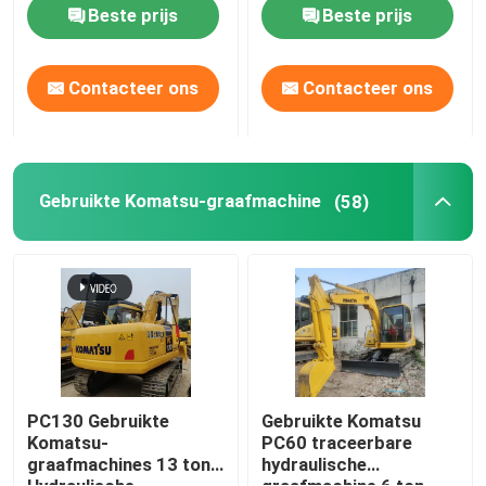
Beste prijs
Beste prijs
Gebruikte Komatsu-graafmachine
Contacteer ons
Contacteer ons
Gebruikte Cat graafmachine
Gebruikt Hitachi-Graafwerktuig
Gebruikte Komatsu-graafmachine
(58)
Gebruikt Volvo-Graafwerktuig
gebruikte doosan graafmachine
Gebruikte Hyundai graafmachine
PC130 Gebruikte
Gebruikte Komatsu
Komatsu-
PC60 traceerbare
graafmachines 13 ton
hydraulische
Gebruikte dumptrucks