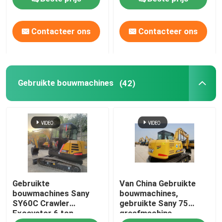
Over ons
Contacteer ons
Contacteer ons
Fabriekstocht
Gebruikte bouwmachines
(42)
Kwaliteitscontrole
Neem contact met ons op
Vraag een offerte
Gebruikte
Van China Gebruikte
Wegenbouwmachines
bouwmachines Sany
bouwmachines,
SY60C Crawler
gebruikte Sany 75
Excavator 6 ton
graafmachine
Gebruikte bouwmachines