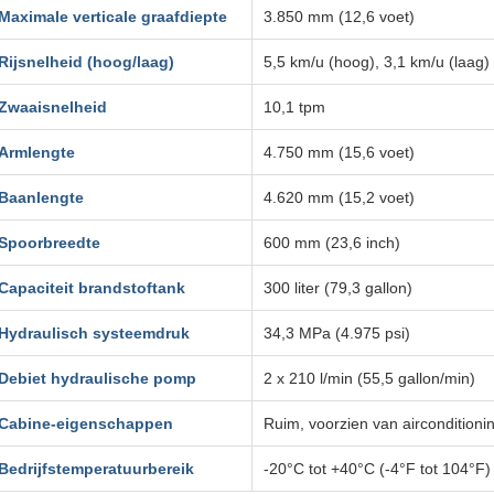
Maximale verticale graafdiepte
3.850 mm (12,6 voet)
Rijsnelheid (hoog/laag)
5,5 km/u (hoog), 3,1 km/u (laag)
Zwaaisnelheid
10,1 tpm
Armlengte
4.750 mm (15,6 voet)
Baanlengte
4.620 mm (15,2 voet)
Spoorbreedte
600 mm (23,6 inch)
Capaciteit brandstoftank
300 liter (79,3 gallon)
Hydraulisch systeemdruk
34,3 MPa (4.975 psi)
Debiet hydraulische pomp
2 x 210 l/min (55,5 gallon/min)
Cabine-eigenschappen
Ruim, voorzien van aircondition
Bedrijfstemperatuurbereik
-20°C tot +40°C (-4°F tot 104°F)