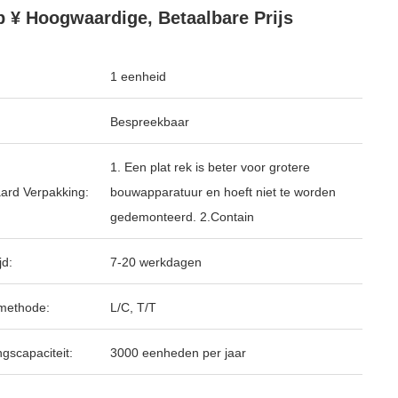
 ¥ Hoogwaardige, Betaalbare Prijs
1 eenheid
Bespreekbaar
1. Een plat rek is beter voor grotere
ard Verpakking:
bouwapparatuur en hoeft niet te worden
gedemonteerd. 2.Contain
jd:
7-20 werkdagen
methode:
L/C, T/T
ngscapaciteit:
3000 eenheden per jaar