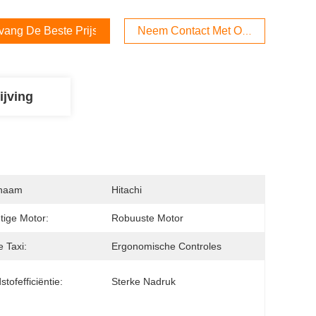
vang De Beste Prijs
Neem Contact Met Ons Op
ijving
naam
Hitachi
tige Motor:
Robuuste Motor
 Taxi:
Ergonomische Controles
tofefficiëntie:
Sterke Nadruk