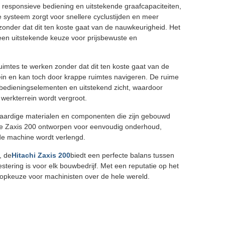
 responsieve bediening en uitstekende graafcapaciteiten,
systeem zorgt voor snellere cyclustijden en meer
zonder dat dit ten koste gaat van de nauwkeurigheid. Het
 een uitstekende keuze voor prijsbewuste en
uimtes te werken zonder dat dit ten koste gaat van de
errein en kan toch door krappe ruimtes navigeren. De ruime
 bedieningselementen en uitstekend zicht, waardoor
werkterrein wordt vergroot.
aardige materialen en componenten die zijn gebouwd
 de Zaxis 200 ontworpen voor eenvoudig onderhoud,
de machine wordt verlengd.
, de
Hitachi Zaxis 200
biedt een perfecte balans tussen
stering is voor elk bouwbedrijf. Met een reputatie op het
topkeuze voor machinisten over de hele wereld.