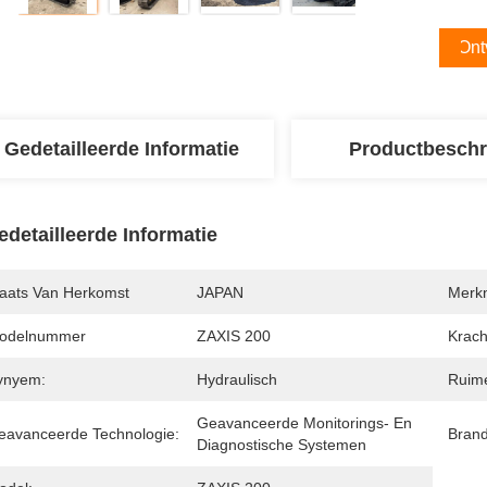
Ont
Gedetailleerde Informatie
Productbeschr
edetailleerde Informatie
laats Van Herkomst
JAPAN
Merk
odelnummer
ZAXIS 200
Krach
ynyem:
Hydraulisch
Ruime
Geavanceerde Monitorings- En 
eavanceerde Technologie:
Brands
Diagnostische Systemen