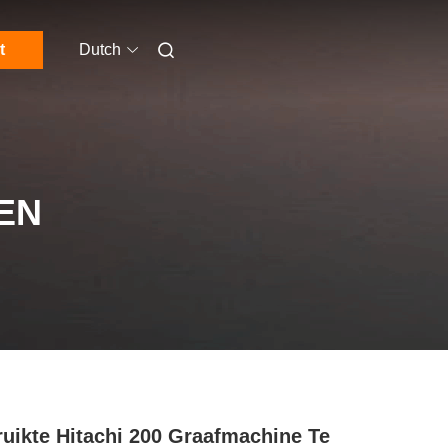
t
Dutch
EN
uikte Hitachi 200 Graafmachine Te