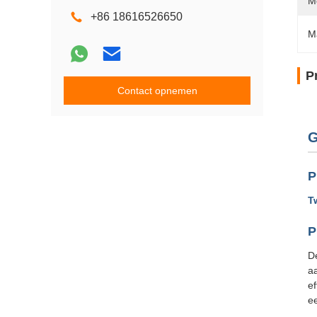
M
+86 18616526650
M
P
Contact opnemen
G
P
T
P
D
a
ef
ee