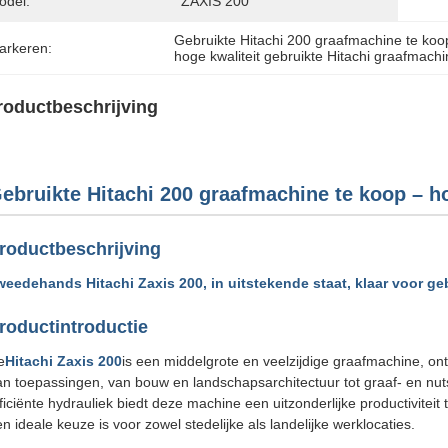
odel:
ZAXIS 200
Gebruikte Hitachi 200 graafmachine te koo
arkeren:
hoge kwaliteit gebruikte Hitachi graafmach
roductbeschrijving
ebruikte Hitachi 200 graafmachine te koop – h
roductbeschrijving
weedehands Hitachi Zaxis 200, in uitstekende staat, klaar voor ge
roductintroductie
e
Hitachi Zaxis 200
is een middelgrote en veelzijdige graafmachine, on
an toepassingen, van bouw en landschapsarchitectuur tot graaf- en nu
ficiënte hydrauliek biedt deze machine een uitzonderlijke productiviteit 
n ideale keuze is voor zowel stedelijke als landelijke werklocaties.