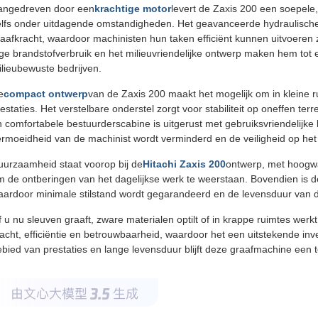
angedreven door een
krachtige motor
levert de Zaxis 200 een soepele,
elfs onder uitdagende omstandigheden. Het geavanceerde hydraulische 
aafkracht, waardoor machinisten hun taken efficiënt kunnen uitvoeren 
ge brandstofverbruik en het milieuvriendelijke ontwerp maken hem tot
lieubewuste bedrijven.
e
compact ontwerp
van de Zaxis 200 maakt het mogelijk om in kleine r
estaties. Het verstelbare onderstel zorgt voor stabiliteit op oneffen t
 comfortabele bestuurderscabine is uitgerust met gebruiksvriendelijke
rmoeidheid van de machinist wordt verminderd en de veiligheid op het 
uurzaamheid staat voorop bij de
Hitachi Zaxis 200
ontwerp, met hoogw
m de ontberingen van het dagelijkse werk te weerstaan. Bovendien is
aardoor minimale stilstand wordt gegarandeerd en de levensduur van 
 u nu sleuven graaft, zware materialen optilt of in krappe ruimtes werkt
acht, efficiëntie en betrouwbaarheid, waardoor het een uitstekende inve
bied van prestaties en lange levensduur blijft deze graafmachine een 