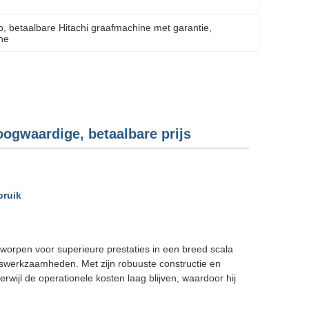
p
, 
betaalbare Hitachi graafmachine met garantie
, 
ine
oogwaardige, betaalbare prijs
bruik
tworpen voor superieure prestaties in een breed scala
tswerkzaamheden. Met zijn robuuste constructie en
terwijl de operationele kosten laag blijven, waardoor hij