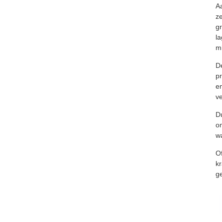
A
z
gr
la
mi
D
pr
en
ve
D
o
w
Of
kr
ge