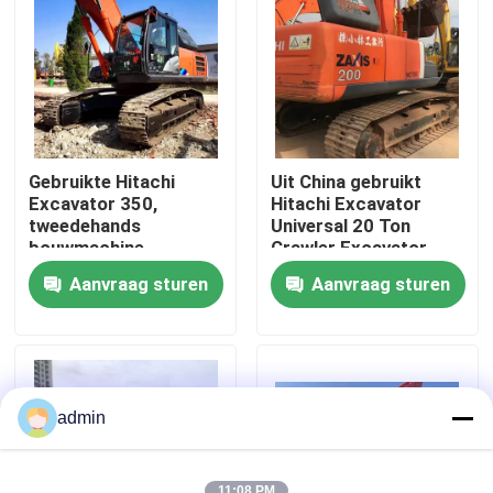
Over ons
Fabriekstocht
Gebruikte Hitachi
Uit China gebruikt
Kwaliteitscontrole
Excavator 350,
Hitachi Excavator
tweedehands
Universal 20 Ton
bouwmachine
Crawler Excavator
Neem contact met ons op
Aanvraag sturen
Aanvraag sturen
Vraag een offerte
Wegenbouwmachines
admin
Gebruikte bouwmachines
11:08 PM