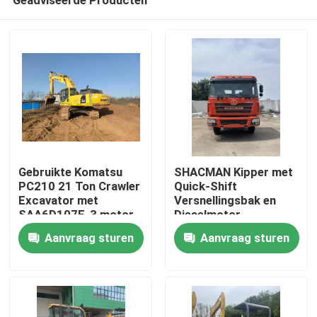
Gebruikte Komatsu
SHACMAN Kipper met
PC210 21 Ton Crawler
Quick-Shift
Excavator met
Versnellingsbak en
SAA6D107E-3 motor
Dieselmotor,
Thuis
voor hoog efficiënt
Ingenieurs
Aanvraag sturen
Aanvraag sturen
graven
Beschikbaar in het
Buitenland
Producten
Video's