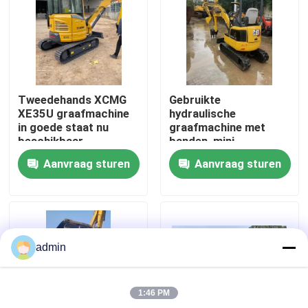
Over ons
Fabriekstocht
Tweedehands XCMG
Gebruikte
XE35U graafmachine
hydraulische
Kwaliteitscontrole
in goede staat nu
graafmachine met
beschikbaar
banden, mini-
graafmachine
Aanvraag sturen
Aanvraag sturen
CAT301.5
Neem contact met ons op
Exportverkoop
Vraag een offerte
admin
Wegenbouwmachines
1:46 PM
Gebruikte bouwmachines