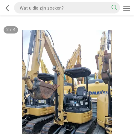
2
/
4