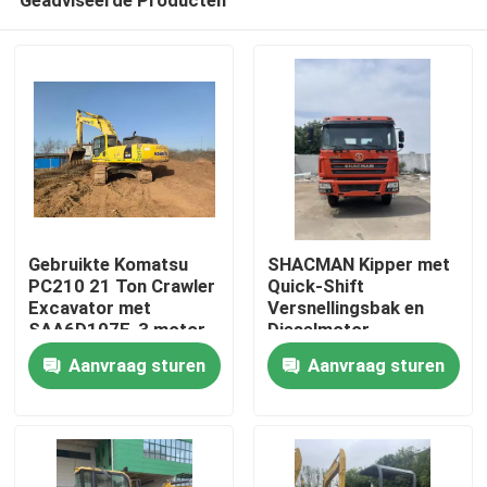
Gebruikte Komatsu
SHACMAN Kipper met
PC210 21 Ton Crawler
Quick-Shift
Excavator met
Versnellingsbak en
SAA6D107E-3 motor
Dieselmotor,
Thuis
voor hoog efficiënt
Ingenieurs
Aanvraag sturen
Aanvraag sturen
graven
Beschikbaar in het
Buitenland
Producten
Video's