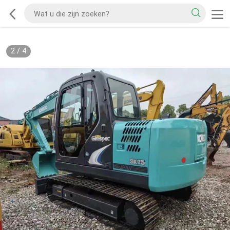
2
/
4