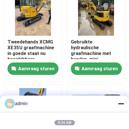
Over ons
Fabriekstocht
Tweedehands XCMG
Gebruikte
XE35U graafmachine
hydraulische
Kwaliteitscontrole
in goede staat nu
graafmachine met
beschikbaar
banden, mini-
graafmachine
Aanvraag sturen
Aanvraag sturen
CAT301.5
Neem contact met ons op
Exportverkoop
Vraag een offerte
admin
Wegenbouwmachines
8:34 AM
Gebruikte bouwmachines