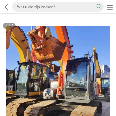
2
/
4