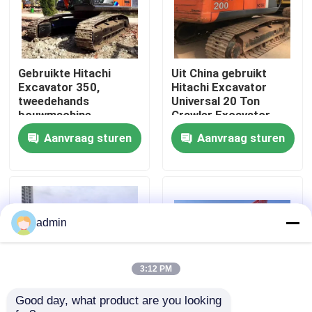
Over ons
Gebruikte Hitachi
Uit China gebruikt
Fabriekstocht
Excavator 350,
Hitachi Excavator
tweedehands
Universal 20 Ton
bouwmachine
Crawler Excavator
Kwaliteitscontrole
Aanvraag sturen
Aanvraag sturen
Neem contact met ons op
Vraag een offerte
admin
Wegenbouwmachines
3:12 PM
Good day, what product are you looking 
Gebruikte bouwmachines