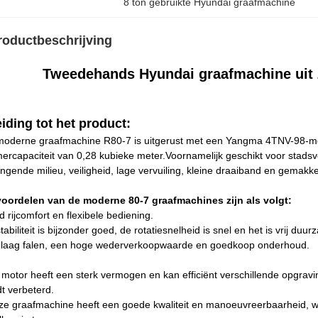
8 ton gebruikte Hyundai graafmachine
roductbeschrijving
Tweedehands Hyundai graafmachine uit 
eiding tot het product:
oderne graafmachine R80-7 is uitgerust met een Yangma 4TNV-98-mot
rcapaciteit van 0,28 kubieke meter.Voornamelijk geschikt voor stads
ngende milieu, veiligheid, lage vervuiling, kleine draaiband en gemakkel
voordelen van de moderne 80-7 graafmachines zijn als volgt:
 rijcomfort en flexibele bediening.
tabiliteit is bijzonder goed, de rotatiesnelheid is snel en het is vrij duu
 laag falen, een hoge wederverkoopwaarde en goedkoop onderhoud.
motor heeft een sterk vermogen en kan efficiënt verschillende opgrav
t verbeterd.
e graafmachine heeft een goede kwaliteit en manoeuvreerbaarheid, w