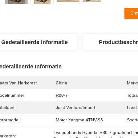
Ont
Gedetailleerde Informatie
Productbeschr
edetailleerde Informatie
laats Van Herkomst
China
Merk
odelnummer
R80-7
Totaa
brikant:
Joint Venture/import
Land 
otormodel:
Motor Yangma 4TNV-98
Soort
Tweedehands Hyundai R80-7 graafmachin
arkeren: