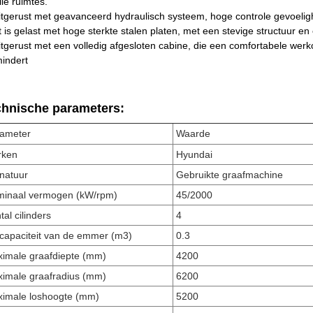
le ruimtes.
itgerust met geavanceerd hydraulisch systeem, hoge controle gevoelig
 is gelast met hoge sterkte stalen platen, met een stevige structuur en
itgerust met een volledig afgesloten cabine, die een comfortabele we
indert
chnische parameters:
ameter
Waarde
rken
Hyundai
natuur
Gebruikte graafmachine
inaal vermogen (kW/rpm)
45/2000
tal cilinders
4
capaciteit van de emmer (m3)
0.3
imale graafdiepte (mm)
4200
imale graafradius (mm)
6200
imale loshoogte (mm)
5200