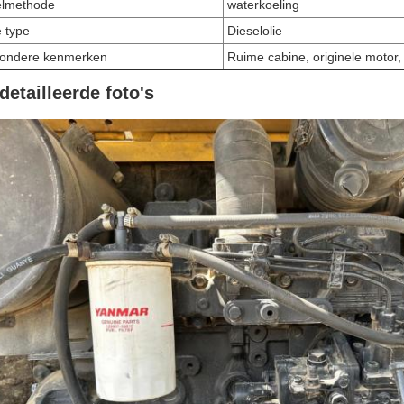
lmethode
waterkoeling
e type
Dieselolie
zondere kenmerken
Ruime cabine, originele motor,
detailleerde foto's