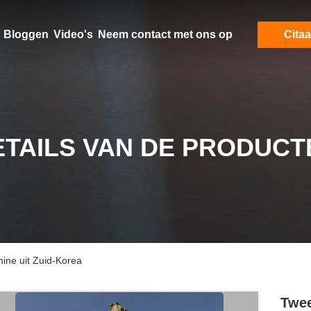
Bloggen
Video's
Neem contact met ons op
Citaa
ETAILS VAN DE PRODUCT
ne uit Zuid-Korea
Twee