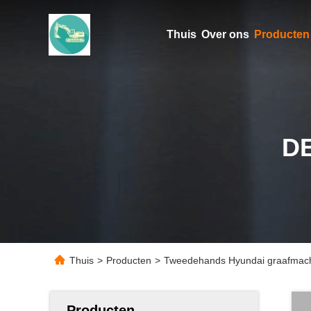
Thuis
Over ons
Producten
D
Thuis
>
Producten
>
Tweedehands Hyundai graafmachi
Producten