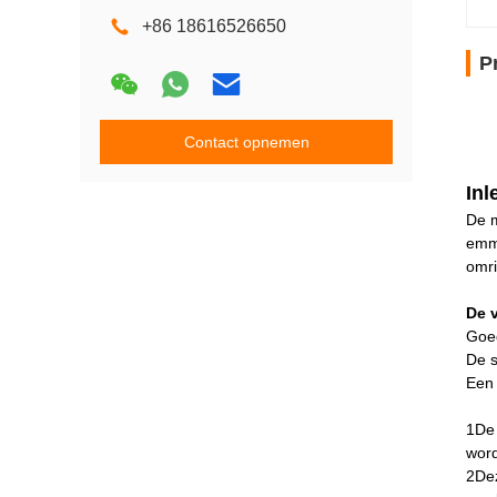
+86 18616526650
P
Contact opnemen
Inl
De m
emme
omri
De 
Goed
De s
Een
1De 
word
2Dez