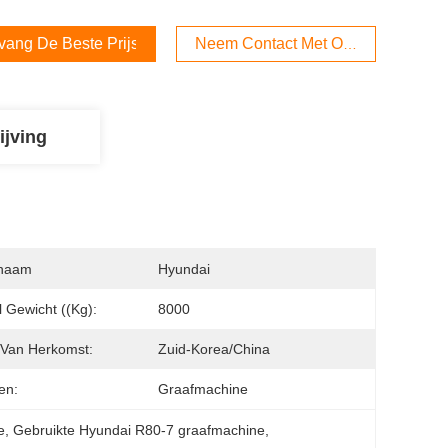
vang De Beste Prijs
Neem Contact Met Ons Op
ijving
naam
Hyundai
l Gewicht ((kg):
8000
Van Herkomst:
Zuid-Korea/China
en:
Graafmachine
e
, 
Gebruikte Hyundai R80-7 graafmachine
, 