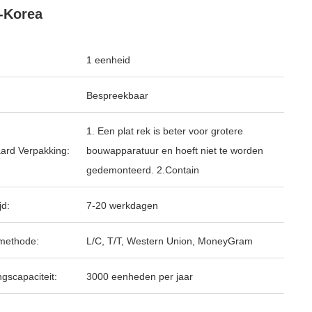
-Korea
1 eenheid
Bespreekbaar
1. Een plat rek is beter voor grotere
ard Verpakking:
bouwapparatuur en hoeft niet te worden
gedemonteerd. 2.Contain
jd:
7-20 werkdagen
methode:
L/C, T/T, Western Union, MoneyGram
ngscapaciteit:
3000 eenheden per jaar