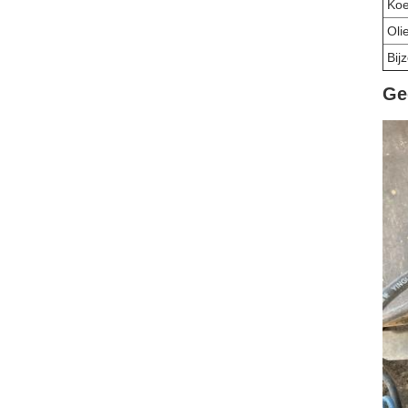
Koe
Oli
Bij
Ge