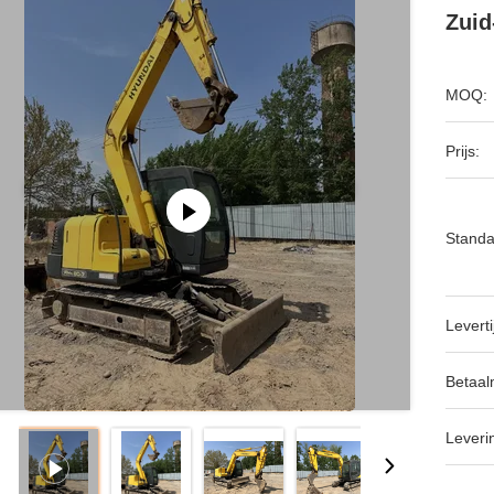
Zuid
MOQ:
Prijs:
Standa
Leverti
Betaal
Leveri