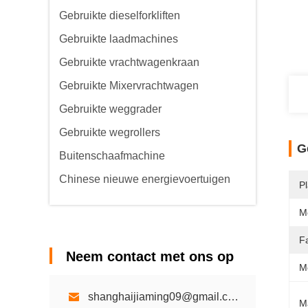
Gebruikte dieselforkliften
Gebruikte laadmachines
Gebruikte vrachtwagenkraan
Gebruikte Mixervrachtwagen
Gebruikte weggrader
Gebruikte wegrollers
G
Buitenschaafmachine
Chinese nieuwe energievoertuigen
P
M
Fa
Neem contact met ons op
M
shanghaijiaming09@gmail.com
M