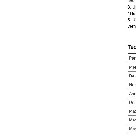
smal
3. U
4Het
5. U
verm
Te
Par
Me
De 
Nom
Aan
De 
Max
Max
Max