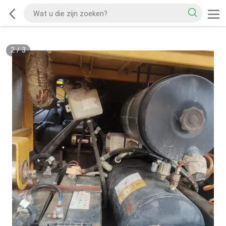
2
/
3