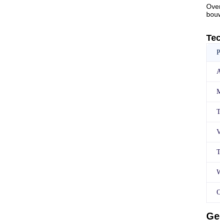
Over
bouw
Te
P
T
V
T
W
O
Ge