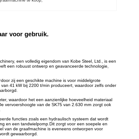
graafmachine te koop
, 
aar voor gebruik.
inery, een volledig eigendom van Kobe Steel, Ltd., is een
eeft een robuust ontwerp en geavanceerde technologie,
oor zij een geschikte machine is voor middelgrote
 van 41 kW bij 2200 t/min produceert, waardoor zelfs onder
aarborgd.
ter, waardoor het een aanzienlijke hoeveelheid materiaal
De vervoershoogte van de SK75 van 2.630 mm zorgt ook
.
eerde functies zoals een hydraulisch systeem dat wordt
ng en een tandwielpomp.Dit zorgt voor een soepele en
el van de graafmachine is eveneens ontworpen voor
 wordt gewaarborgd.