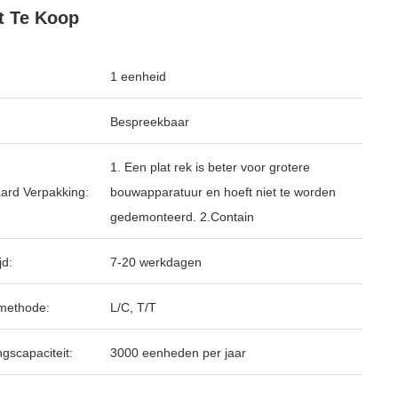
t Te Koop
1 eenheid
Bespreekbaar
1. Een plat rek is beter voor grotere
ard Verpakking:
bouwapparatuur en hoeft niet te worden
gedemonteerd. 2.Contain
jd:
7-20 werkdagen
methode:
L/C, T/T
ngscapaciteit:
3000 eenheden per jaar