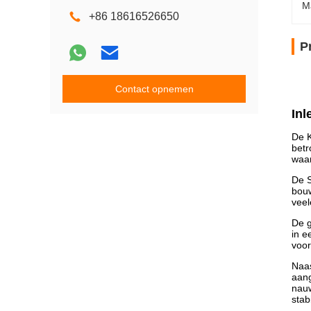
M
+86 18616526650
P
Contact opnemen
Inl
De K
betr
waar
De S
bouw
veel
De g
in e
voor
Naas
aang
nauw
stab