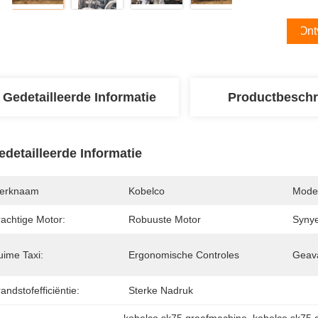
Ont
Gedetailleerde Informatie
Productbeschr
edetailleerde Informatie
erknaam
Kobelco
Mode
rachtige Motor:
Robuuste Motor
Syny
uime Taxi:
Ergonomische Controles
Geava
andstofefficiëntie:
Sterke Nadruk