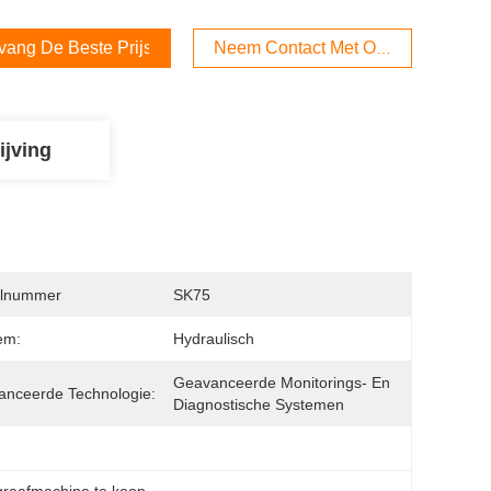
vang De Beste Prijs
Neem Contact Met Ons Op
ijving
lnummer
SK75
em:
Hydraulisch
Geavanceerde Monitorings- En 
nceerde Technologie:
Diagnostische Systemen