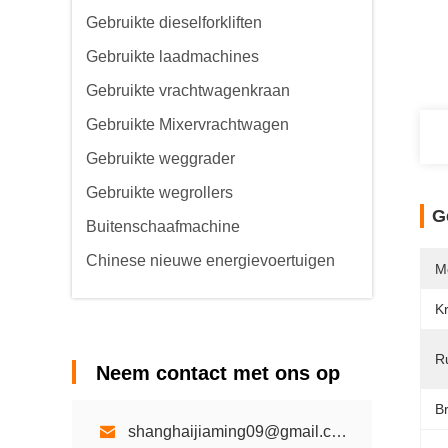
Gebruikte dieselforkliften
Gebruikte laadmachines
Gebruikte vrachtwagenkraan
Gebruikte Mixervrachtwagen
Gebruikte weggrader
Gebruikte wegrollers
G
Buitenschaafmachine
Chinese nieuwe energievoertuigen
M
K
R
Neem contact met ons op
Br
shanghaijiaming09@gmail.com