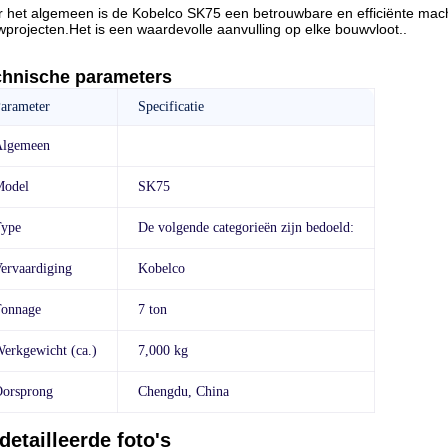
 het algemeen is de Kobelco SK75 een betrouwbare en efficiënte machi
projecten.Het is een waardevolle aanvulling op elke bouwvloot..
chnische parameters
arameter
Specificatie
Algemeen
Model
SK75
ype
De volgende categorieën zijn bedoeld:
ervaardiging
Kobelco
onnage
7 ton
erkgewicht (ca.)
7,000 kg
orsprong
Chengdu, China
detailleerde foto's