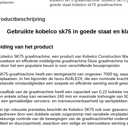
kobelco sk75 graafmachine
, 
kobelco sk75 
arkeren:
goede staat kobelco sk75 graafmachine
roductbeschrijving
Gebruikte kobelco sk75 in goede staat en kl
eiding van het product
obelco SK75 graafmachine, een product van Kobelco Construction Mach
ouwbare en efficiënte middelgrote graafmachine.Deze graafmachine h
door het een populaire keuze is voor verschillende bouwprojecten.
K75-graafmachine heeft een werkgewicht van ongeveer 7000 kg, waard
plaatsen.,In het bijzonder de Isuzu AU4LE2X, die een nominale kracht
eisende omstandigheden een soepele en efficiënte werking wordt gew
raafbak van de graafmachine heeft een capaciteit van 0,22 kubieke me
en enkele schep kan verwerken.160 mm en maximale loshoogte van 5
 een gemakkelijke vervoers- en manoeuvreerbaarheid op werkplekken
t zijn robuuste prestaties beschikt de Kobelco SK75 ook over geavanc
edreven door een dubbele axiale zuigerpomp met variabele verplaatsi
keurige controle van de bewegingen van de graafmachineHet onderst
iliteit en duurzaamheid, waardoor een veilige en betrouwbare werking