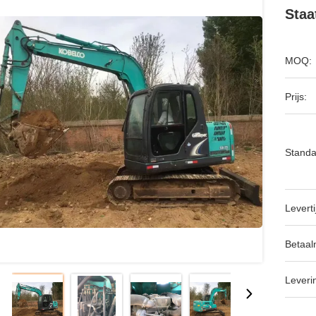
Staa
MOQ:
Prijs:
Standa
Leverti
Betaal
Leveri