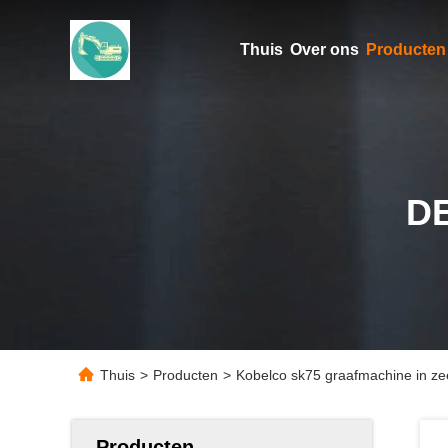
Thuis
Over ons
Producten
D
Thuis
>
Producten
>
Kobelco sk75 graafmachine in ze
Producten