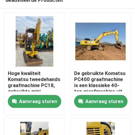
Hoge kwaliteit
De gebruikte Komatsu
Komatsu tweedehands
PC400 graafmachine
graafmachine PC18,
is een klassieke 40-
gebruikte mini
ton graafmachine uit
Thuis
graafmachine.
Japan
Aanvraag sturen
Aanvraag sturen
Producten
Video's