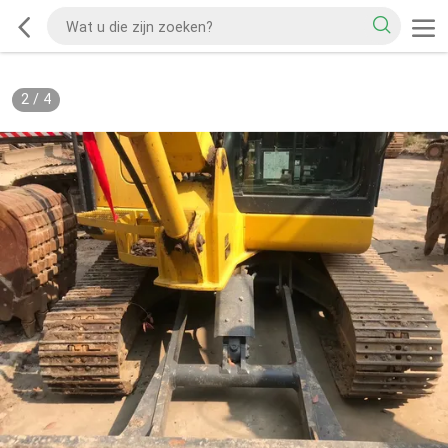
2
/
4