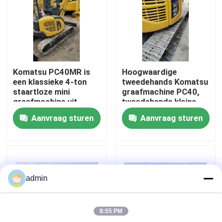
Over ons
Fabriekstocht
Komatsu PC40MR is
Hoogwaardige
een klassieke 4-ton
tweedehands Komatsu
Kwaliteitscontrole
staartloze mini
graafmachine PC40,
graafmachine uit
tweedehands kleine
Japan
graafmachine
Aanvraag sturen
Aanvraag sturen
Neem contact met ons op
Vraag een offerte
admin
Wegenbouwmachines
8:55 PM
Gebruikte bouwmachines