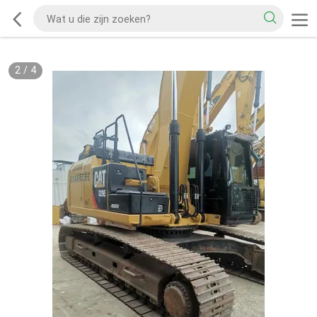
2
/
4