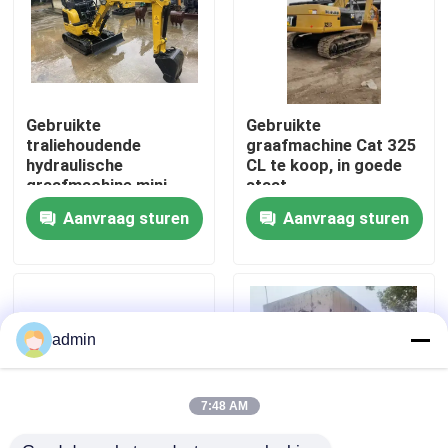
Over ons
Fabriekstocht
Gebruikte
Gebruikte
traliehoudende
graafmachine Cat 325
hydraulische
CL te koop, in goede
Kwaliteitscontrole
graafmachine mini
staat
graafmachine
Aanvraag sturen
Aanvraag sturen
CAT301.5
tweedehands
Neem contact met ons op
machines
Vraag een offerte
admin
Wegenbouwmachines
7:48 AM
Gebruikte bouwmachines