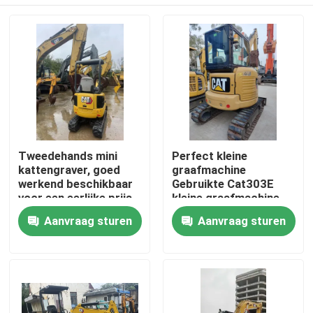
Tweedehands mini
Perfect kleine
kattengraver, goed
graafmachine
werkend beschikbaar
Gebruikte Cat303E
voor een eerlijke prijs.
kleine graafmachine
Thuis
Aanvraag sturen
Aanvraag sturen
Producten
Video's