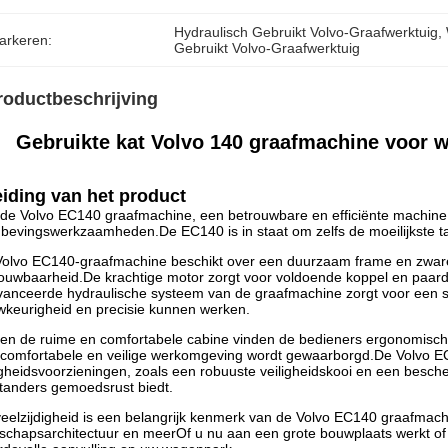
Hydraulisch Gebruikt Volvo-Graafwerktuig
, 
arkeren:
Gebruikt Volvo-Graafwerktuig
roductbeschrijving
Gebruikte kat Volvo 140 graafmachine voor 
eiding van het product
de Volvo EC140 graafmachine, een betrouwbare en efficiënte machine
bevingswerkzaamheden.De EC140 is in staat om zelfs de moeilijkste 
olvo EC140-graafmachine beschikt over een duurzaam frame en zware
ouwbaarheid.De krachtige motor zorgt voor voldoende koppel en paarde
anceerde hydraulische systeem van de graafmachine zorgt voor een s
keurigheid en precisie kunnen werken.
en de ruime en comfortabele cabine vinden de bedieners ergonomisch
comfortabele en veilige werkomgeving wordt gewaarborgd.De Volvo E
igheidsvoorzieningen, zoals een robuuste veiligheidskooi en een besche
anders gemoedsrust biedt.
eelzijdigheid is een belangrijk kenmerk van de Volvo EC140 graafmach
schapsarchitectuur en meerOf u nu aan een grote bouwplaats werkt of 