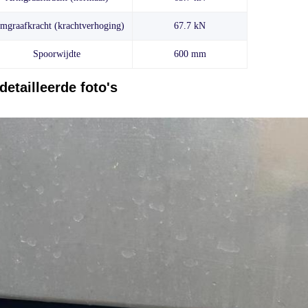
mgraafkracht (krachtverhoging)
67.7 kN
Spoorwijdte
600 mm
detailleerde foto's