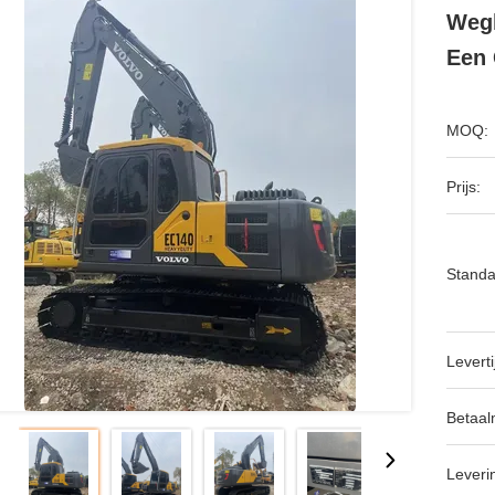
Wegb
Een 
MOQ:
Prijs:
Standa
Leverti
Betaal
Leveri