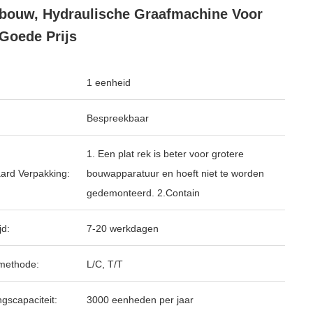
ouw, Hydraulische Graafmachine Voor
Goede Prijs
1 eenheid
Bespreekbaar
1. Een plat rek is beter voor grotere
ard Verpakking:
bouwapparatuur en hoeft niet te worden
gedemonteerd. 2.Contain
jd:
7-20 werkdagen
methode:
L/C, T/T
ngscapaciteit:
3000 eenheden per jaar