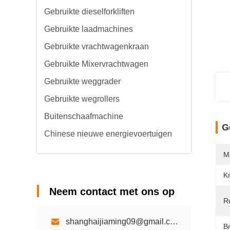
Gebruikte dieselforkliften
Gebruikte laadmachines
Gebruikte vrachtwagenkraan
Gebruikte Mixervrachtwagen
Gebruikte weggrader
Gebruikte wegrollers
Buitenschaafmachine
G
Chinese nieuwe energievoertuigen
M
K
Neem contact met ons op
R
shanghaijiaming09@gmail.com
Br