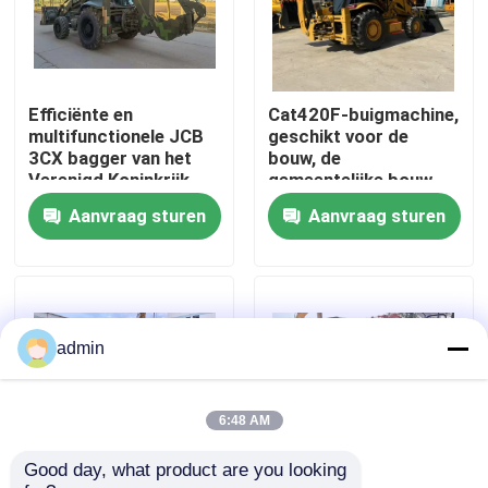
Over ons
Efficiënte en
Cat420F-buigmachine,
Fabriekstocht
multifunctionele JCB
geschikt voor de
3CX bagger van het
bouw, de
Verenigd Koninkrijk
gemeentelijke bouw,
Kwaliteitscontrole
de landbouw
Aanvraag sturen
Aanvraag sturen
Neem contact met ons op
Vraag een offerte
admin
Wegenbouwmachines
6:48 AM
Good day, what product are you looking 
Gebruikte bouwmachines