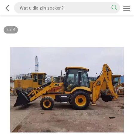
2
/
4