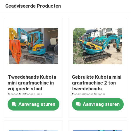
Geadviseerde Producten
Tweedehands Kubota
Gebruikte Kubota mini
mini graafmachine in
graafmachine 2 ton
vrij goede staat
tweedehands
Thuis
beschikbaar nu
bouwmachines
Aanvraag sturen
Aanvraag sturen
Producten
Video's