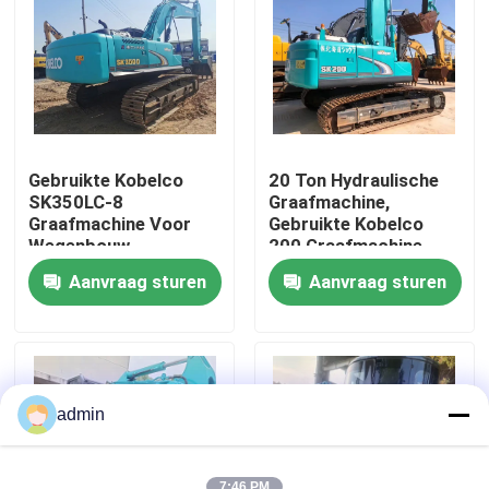
Over ons
Fabriekstocht
Gebruikte Kobelco
20 Ton Hydraulische
Kwaliteitscontrole
SK350LC-8
Graafmachine,
Graafmachine Voor
Gebruikte Kobelco
Wegenbouw
200 Graafmachine
voor Wegenbouw
Neem contact met ons op
Aanvraag sturen
Aanvraag sturen
Vraag een offerte
Wegenbouwmachines
admin
Gebruikte bouwmachines
7:46 PM