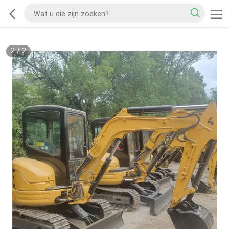
2
/
2