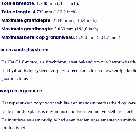
Totale breedte
: 1.780 mm (70,1 inch).
Totale lengte
: 4.730 mm (186,2 inch).
Maximale graafdiepte
: 2.880 mm (113,4 inch).
Maximale graafhoogte
: 5.030 mm (198,0 inch).
Maximaal bereik op grondniveau
: 5.200 mm (204,7 inch).
or en aandrijfsysteem
:
De Cat C1.8-motor, als krachtbron, staat bekend om zijn betrouwbaarhe
Het hydraulische systeem zorgt voor een soepele en nauwkeurige bedi
graafmachine.
werp en ergonomie
:
Het rupsontwerp zorgt voor stabiliteit en manoeuvreerbaarheid op versc
De bestuurdersplaats is ergonomisch ontworpen met verstelbare stoel
De intuïtieve en eenvoudig te bedienen bedieningselementen vermind
productiviteit.