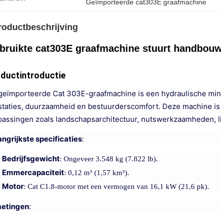
Geïmporteerde cat303E graafmachine
roductbeschrijving
bruikte cat303E graafmachine stuurt handbou
ductintroductie
geïmporteerde Cat 303E-graafmachine is een hydraulische mini
staties, duurzaamheid en bestuurderscomfort. Deze machine is
passingen zoals landschapsarchitectuur, nutswerkzaamheden, li
angrijkste specificaties
:
Bedrijfsgewicht
: Ongeveer 3.548 kg (7.822 lb).
Emmercapaciteit
: 0,12 m³ (1,57 km³).
Motor
: Cat C1.8-motor met een vermogen van 16,1 kW (21,6 pk).
etingen
: