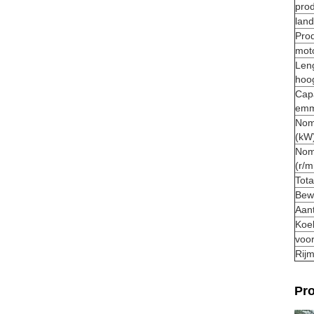
pro
lan
Pro
mot
Leng
hoo
Capa
emm
Nom
(kW
Nom
(r/m
Tota
Bew
Aant
Koe
voo
Rij
Pr