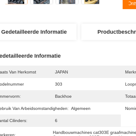
Ont
Gedetailleerde Informatie
Productbeschr
edetailleerde Informatie
laats Van Herkomst
JAPAN
Merk
odelnummer
303
Loop
mmervorm:
Backhoe
Totaa
ebruik Van Arbeidsomstandigheden:
Algemeen
Nomin
ntal Cilinders:
6
Handbouwmachines cat303E graafmachin
arkeren: