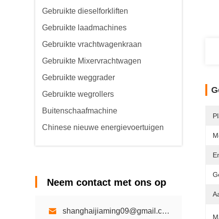
Gebruikte dieselforkliften
Gebruikte laadmachines
Gebruikte vrachtwagenkraan
Gebruikte Mixervrachtwagen
Gebruikte weggrader
G
Gebruikte wegrollers
Buitenschaafmachine
P
Chinese nieuwe energievoertuigen
M
E
G
Neem contact met ons op
Aa
shanghaijiaming09@gmail.com
M