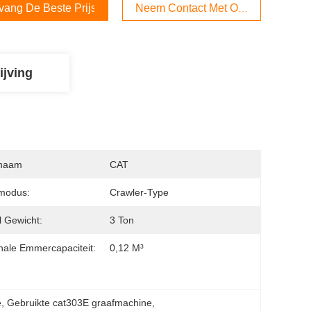
vang De Beste Prijs
Neem Contact Met Ons Op
ijving
naam
CAT
modus:
Crawler-Type
l Gewicht:
3 Ton
ale Emmercapaciteit:
0,12 M³
e
, 
Gebruikte cat303E graafmachine
, 