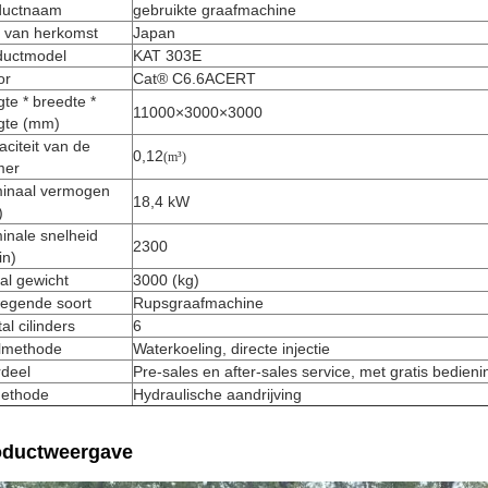
ductnaam
gebruikte graafmachine
d van herkomst
Japan
ductmodel
KAT 303E
or
Cat® C6.6ACERT
te * breedte *
11000×3000×3000
gte (mm)
citeit van de
0,12
(m³)
er
inaal vermogen
18,4 kW
)
inale snelheid
2300
in)
al gewicht
3000 (kg)
egende soort
Rupsgraafmachine
al cilinders
6
lmethode
Waterkoeling, directe injectie
rdeel
Pre-sales en after-sales service, met gratis bedien
methode
Hydraulische aandrijving
oductweergave