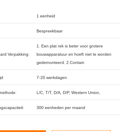
1 eenheid
Bespreekbaar
1. Een plat rek is beter voor grotere
ard Verpakking:
bouwapparatuur en hoeft niet te worden
gedemonteerd. 2.Contain
jd:
7-20 werkdagen
methode:
L/C, T/T, D/A, D/P, Western Union,
ngscapaciteit:
300 eenheden per maand