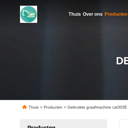
Thuis
Over ons
Producten
D
Thuis
>
Producten
>
Gebruikte graafmachine cat303E
Producten