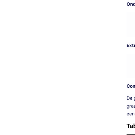
Ond
Ext
Con
De 
gra
een
Ta