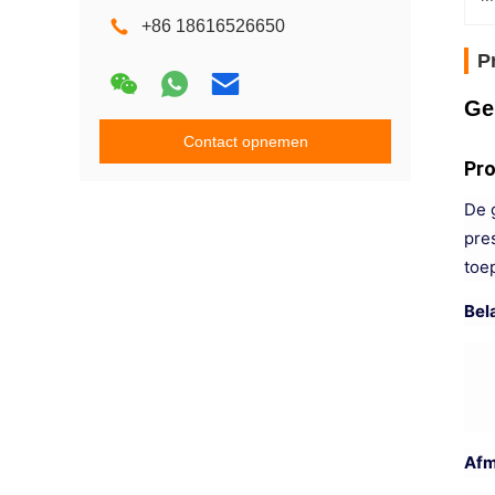
+86 18616526650
P
Ge
Contact opnemen
Pro
De 
pre
toe
Bel
Afm