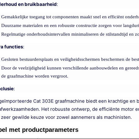
erhoud en bruikbaarheid
:
Gemakkelijke toegang tot componenten maakt snel en efficiënt onderho
Duurzame materialen en een robuuste constructie zorgen voor langdurig
Regelmatige onderhoudsintervallen minimaliseren de stilstandtijd en zor
ra functies
:
Gesloten bestuurdersplaats en veiligheidsschermen beschermen de bes
Door de veelzijdigheid kunnen verschillende aanbouwdelen en geree
de graafmachine worden vergroot.
clusie
:
geïmporteerde Cat 303E graafmachine biedt een krachtige en b
afwerkzaamheden. Het robuuste ontwerp, de efficiënte motor e
 zeer gewilde keuze voor zowel aannemers als machinisten.
bel met productparameters