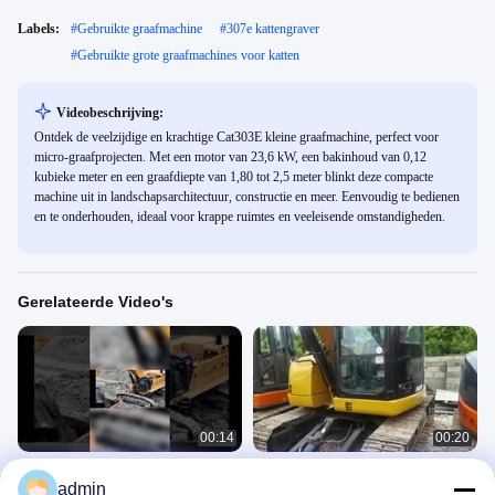
Labels:
#
Gebruikte graafmachine
#
307e kattengraver
#
Gebruikte grote graafmachines voor katten
Videobeschrijving:
Ontdek de veelzijdige en krachtige Cat303E kleine graafmachine, perfect voor
micro-graafprojecten. Met een motor van 23,6 kW, een bakinhoud van 0,12
kubieke meter en een graafdiepte van 1,80 tot 2,5 meter blinkt deze compacte
machine uit in landschapsarchitectuur, constructie en meer. Eenvoudig te bedienen
en te onderhouden, ideaal voor krappe ruimtes en veeleisende omstandigheden.
Gerelateerde Video's
00:14
00:20
Een must-see voor beginners! 6
CAT308C graafmachine heeft een
admin
stappen om de juiste graafmachine
sterk vermogen, uitstekende