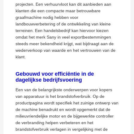
projecten. Een verhuurvloot kan dit aanbieden aan
klanten die een compacte maar betrouwbare
Gebruikte Komatsu-graafmachine
graafmachine nodig hebben voor
landbouwverbetering of de ontwikkeling van kleine
terreinen. Een handelsbedrijf kan hiervoor kiezen
Gebruikte Cat graafmachine
omdat het merk Sany in veel exportbestemmingen
steeds meer bekendheid krijgt, wat bijdraagt ​​aan de
wederverkoop van waarde en het vertrouwen van de
Gebruikt Hitachi-Graafwerktuig
klant.
Gebruikt Volvo-Graafwerktuig
Gebouwd voor efficiëntie in de
dagelijkse bedrijfsvoering
Een van de belangrijkste onderwerpen voor kopers
gebruikte doosan graafmachine
van apparatuur is het brandstofverbruik. Op de
productpagina wordt specifiek het zuinige ontwerp van
de machine benadrukt en wordt opgemerkt dat de
Gebruikte Hyundai graafmachine
milieuvriendelijke motor en de bijgewerkte controller
de verbranding helpen verbeteren en het
Gebruikte dumptrucks
brandstofverbruik verlagen in vergelijking met de