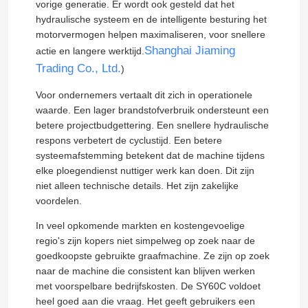
vorige generatie. Er wordt ook gesteld dat het
hydraulische systeem en de intelligente besturing het
Gebruikte aanhangwagens
motorvermogen helpen maximaliseren, voor snellere
Shanghai Jiaming
actie en langere werktijd.
Trading Co., Ltd.
)
Gebruikte bulldozers
Voor ondernemers vertaalt dit zich in operationele
waarde. Een lager brandstofverbruik ondersteunt een
Mini-graafmachine
betere projectbudgettering. Een snellere hydraulische
respons verbetert de cyclustijd. Een betere
systeemafstemming betekent dat de machine tijdens
Gebruikte dieselforkliften
elke ploegendienst nuttiger werk kan doen. Dit zijn
niet alleen technische details. Het zijn zakelijke
voordelen.
Gebruikte laadmachines
In veel opkomende markten en kostengevoelige
regio's zijn kopers niet simpelweg op zoek naar de
Gebruikte vrachtwagenkraan
goedkoopste gebruikte graafmachine. Ze zijn op zoek
naar de machine die consistent kan blijven werken
met voorspelbare bedrijfskosten. De SY60C voldoet
Gebruikte Mixervrachtwagen
heel goed aan die vraag. Het geeft gebruikers een