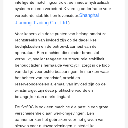
intelligente matchingcontrole, een nieuw hydraulisch
systeem en een verbeterd X-vormig onderframe voor
Shanghai
verbeterde stabiliteit en levensduur.
Over ons
Jiaming Trading Co., Ltd.
)
Voor kopers zijn deze punten van belang omdat ze
Fabriekstocht
rechtstreeks van invloed zijn op de dagelijkse
bedrijfskosten en de betrouwbaarheid van de
Kwaliteitscontrole
apparatuur. Een machine die minder brandstof
verbruikt, sneller reageert en structurele stabiliteit
behoudt tijdens herhaalde werkcycli, zorgt in de loop
Neem contact met ons op
van de tijd voor echte besparingen. In markten waar
het beheer van brandstof, arbeid en
reserveonderdelen allemaal van invloed zijn op de
Vraag een offerte
winstmarge, zijn deze praktische voordelen
belangrijker dan marketingtaal.
Wegenbouwmachines
De SY60C is ook een machine die past in een grote
verscheidenheid aan werkomgevingen. Een
aannemer kan het gebruiken voor het graven van
Gebruikte bouwmachines
sleuven voor nutsvoorzieningen in stedelijke