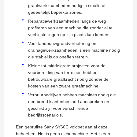
graafwerkzaamheden nodig in smalle of
gedeeltelijk beperkte zones.
Reparatiewerkzaamheden langs de weg
profiteren van een machine die zonder al te
veel instellingen op zijn plaats kan komen.
Voor landbouwgrondverbetering en
drainagewerkzaamheden is een machine nodig
die stabiel is op oneffen terrein.
Kleine tot middelgrote projecten voor de
Laat een bericht achter
voorbereiding van terreinen hebben
We bellen je snel terug!
betrouwbare graafkracht nodig zonder de
kosten van een zware graafmachine.
Verhuurbedrijven hebben machines nodig die
een breed klantenbestand aanspreken en
geschikt zijn voor verschillende
bedrijfsscenario's.
Een gebruikte Sany SY60C voldoet aan al deze
behoeften. Het is geen nichemachine. Het is een