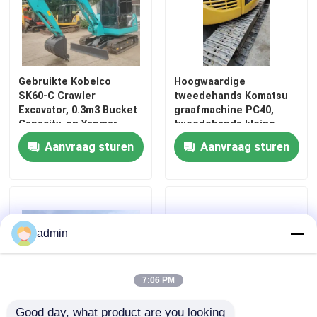
Gebruikte Kobelco
Hoogwaardige
SK60-C Crawler
tweedehands Komatsu
Excavator, 0.3m3 Bucket
graafmachine PC40,
Capacity, en Yanmar
tweedehands kleine
Engine
graafmachine
Aanvraag sturen
Aanvraag sturen
admin
7:06 PM
Good day, what product are you looking 