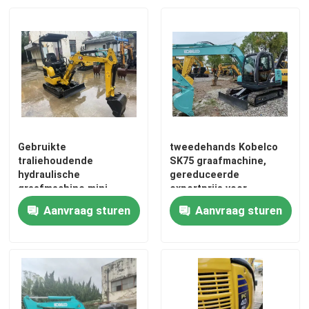
Gebruikte
tweedehands Kobelco
traliehoudende
SK75 graafmachine,
hydraulische
gereduceerde
graafmachine mini
exportprijs voor
graafmachine CAT301.5
Aanvraag sturen
Aanvraag sturen
tweedehands machines