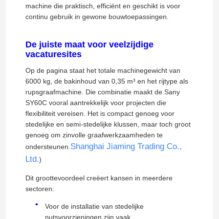
machine die praktisch, efficiënt en geschikt is voor
continu gebruik in gewone bouwtoepassingen.
Gebruikte weggrader
De juiste maat voor veelzijdige
Gebruikte wegrollers
vacaturesites
Op de pagina staat het totale machinegewicht van
6000 kg, de bakinhoud van 0,35 m³ en het rijtype als
Buitenschaafmachine
rupsgraafmachine. Die combinatie maakt de Sany
SY60C vooral aantrekkelijk voor projecten die
Chinese nieuwe energievoertuigen
flexibiliteit vereisen. Het is compact genoeg voor
stedelijke en semi-stedelijke klussen, maar toch groot
genoeg om zinvolle graafwerkzaamheden te
Shanghai Jiaming Trading Co.,
ondersteunen.
Ltd.
)
Dit groottevoordeel creëert kansen in meerdere
sectoren:
Voor de installatie van stedelijke
nutsvoorzieningen zijn vaak